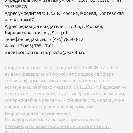
Учредитель:
АО «Газета.Ру»
, ОГРН 1067761730376, ИНН
7743625728
Адрес учредителя: 125239, Россия, Москва, Коптевская
улица, дом 67
Адрес редакции и издателя:
117105
, г.
Москва
,
Варшавское шоссе, д.9, стр.1
Телефон редакции:
+7 (495) 785-00-12
Факс:
+7 (495) 785-17-01
Электронная почта:
gazeta@gazeta.ru
Свидетельство о регистрации СМИ Эл № ФС77-67642
выдано федеральной службой по надзору в сфере
связи, информационных технологий и массовых
коммуникаций (Роскомнадзор) 10.11.2016 г. Редакция не
несет ответственности за достоверность информации,
содержащейся в рекламных объявлениях. Редакция не
предоставляет справочной информации.
Информация об ограничениях
На информационном ресурсе применяются
рекомендательные технологии в соответствии с
Правилами