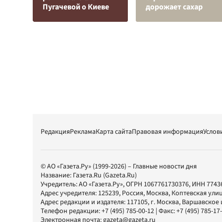
Пугачевой о Киеве
дорожает сахар
Редакция
Реклама
Карта сайта
Правовая информация
Услов
© АО «Газета.Ру» (1999-2026) – Главные новости дня
Название:
Газета.Ru
(Gazeta.Ru)
Учредитель:
АО «Газета.Ру»
, ОГРН 1067761730376, ИНН 7743
Адрес учредителя: 125239, Россия, Москва, Коптевская улиц
Адрес редакции и издателя:
117105
, г.
Москва
,
Варшавское шо
Телефон редакции:
+7 (495) 785-00-12
| Факс:
+7 (495) 785-17
Электронная почта:
gazeta@gazeta.ru