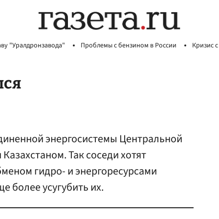
аву "Уралдронзавода"
Проблемы с бензином в России
Кризис с
лся
диненной энергосистемы Центральной
 Казахстаном. Так соседи хотят
бменом гидро- и энергоресурсами
е более усугубить их.