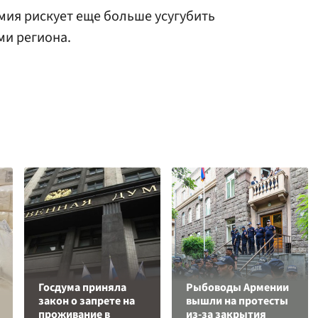
омия рискует еще больше усугубить
и региона.
Госдума приняла
Рыбоводы Армении
закон о запрете на
вышли на протесты
проживание в
из-за закрытия