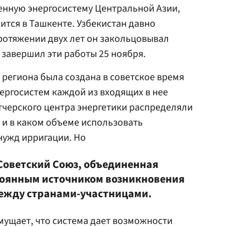
енную энергосистему Центральной Азии,
ится в Ташкенте. Узбекистан давно
протяжении двух лет он закольцовывал
 завершил эти работы 25 ноября.
региона была создана в советское время
ергосистем каждой из входящих в нее
тчерского центра энергетики распределяли
к и в каком объеме использовать
нужд ирригации. Но
 Советский Союз, объединенная
тоянным источником возникновения
ежду странами-участницами.
мущает, что система дает возможности