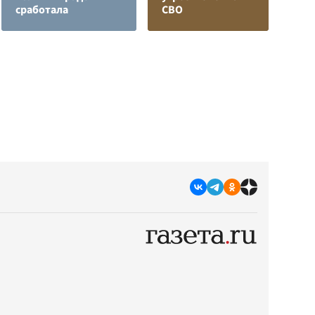
сработала
СВО
р