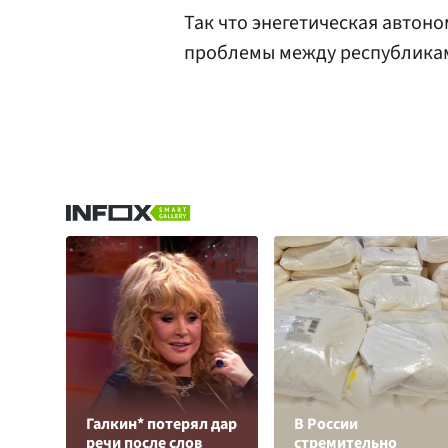
Так что энегетическая автон
проблемы между республикам
Галкин* потерял дар
В России
речи после слов
стремительно