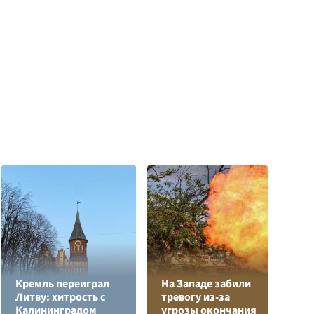
Кремль переиграл
На Западе забили
Л
Литву: хитрость с
тревогу из-за
з
Калининградом
угрозы окончания
в