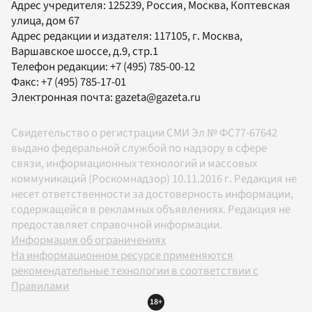
Адрес учредителя: 125239, Россия, Москва, Коптевская
улица, дом 67
Адрес редакции и издателя:
117105
, г.
Москва
,
Варшавское шоссе, д.9, стр.1
Телефон редакции:
+7 (495) 785-00-12
Факс:
+7 (495) 785-17-01
Электронная почта:
gazeta@gazeta.ru
Свидетельство о регистрации СМИ Эл № ФС77-67642
выдано федеральной службой по надзору в сфере
связи, информационных технологий и массовых
коммуникаций (Роскомнадзор) 10.11.2016 г. Редакция не
несет ответственности за достоверность информации,
содержащейся в рекламных объявлениях. Редакция не
предоставляет справочной информации.
Информация об ограничениях
На информационном ресурсе применяются
рекомендательные технологии в соответствии с
Правилами
18+