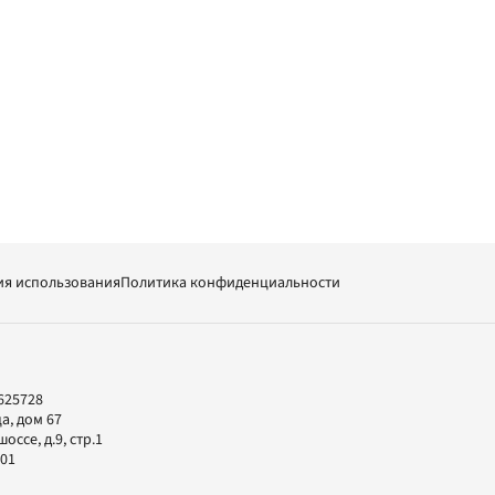
ия использования
Политика конфиденциальности
625728
а, дом 67
ссе, д.9, стр.1
-01