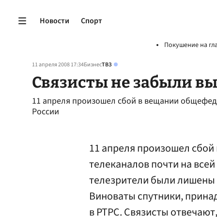
Новости
Спорт
Покушение на гл
11 апреля 2008 17:34
Бизнес
ТВЗ
Связисты не забыли в
11 апреля произошел сбой в вещании общефед
России
11 апреля произошел сбо
телеканалов почти на всей
телезрители были лишены 
Виноваты спутники, прин
в РТРС. Связисты отвечают,