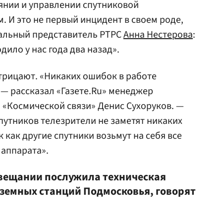
янии и управлении спутниковой
. И это не первый инцидент в своем роде,
льный представитель РТРС
Анна Нестерова
:
ило у нас года два назад».
трицают. «Никаких ошибок в работе
 — рассказал «Газете.Ru» менеджер
ю «Космической связи»
Денис Сухоруков
. —
спутников телезрители не заметят никаких
 как другие спутники возьмут на себя все
 аппарата».
евещании послужила техническая
аземных станций Подмосковья, говорят