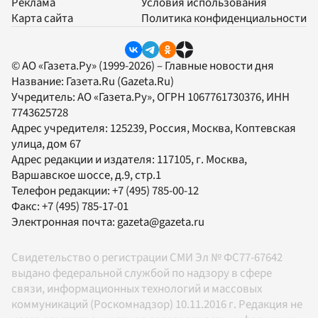
Реклама
Условия использования
Карта сайта
Политика конфиденциальности
© АО «Газета.Ру» (1999-2026) – Главные новости дня
Название:
Газета.Ru
(Gazeta.Ru)
Учредитель:
АО «Газета.Ру»
, ОГРН 1067761730376, ИНН
7743625728
Адрес учредителя: 125239, Россия, Москва, Коптевская
улица, дом 67
Адрес редакции и издателя:
117105
, г.
Москва
,
Варшавское шоссе, д.9, стр.1
Телефон редакции:
+7 (495) 785-00-12
Факс:
+7 (495) 785-17-01
Электронная почта:
gazeta@gazeta.ru
Свидетельство о регистрации СМИ Эл № ФС77-67642
выдано федеральной службой по надзору в сфере
связи, информационных технологий и массовых
коммуникаций (Роскомнадзор) 10.11.2016 г. Редакция не