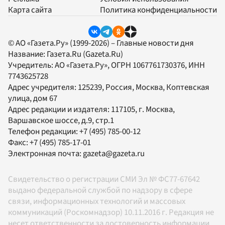
Карта сайта
Политика конфиденциальности
© АО «Газета.Ру» (1999-2026) – Главные новости дня
Название:
Газета.Ru
(Gazeta.Ru)
Учредитель:
АО «Газета.Ру»
, ОГРН 1067761730376, ИНН
7743625728
Адрес учредителя: 125239, Россия, Москва, Коптевская
улица, дом 67
Адрес редакции и издателя:
117105
, г.
Москва
,
Варшавское шоссе, д.9, стр.1
Телефон редакции:
+7 (495) 785-00-12
Факс:
+7 (495) 785-17-01
Электронная почта:
gazeta@gazeta.ru
Свидетельство о регистрации СМИ Эл № ФС77-67642
выдано федеральной службой по надзору в сфере
связи, информационных технологий и массовых
коммуникаций (Роскомнадзор) 10.11.2016 г. Редакция не
несет ответственности за достоверность информации,