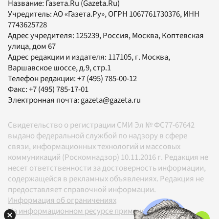
Название:
Газета.Ru
(Gazeta.Ru)
Учредитель:
АО «Газета.Ру»
, ОГРН 1067761730376, ИНН
7743625728
Адрес учредителя: 125239, Россия, Москва, Коптевская
улица, дом 67
Адрес редакции и издателя:
117105
, г.
Москва
,
Варшавское шоссе, д.9, стр.1
Телефон редакции:
+7 (495) 785-00-12
Факс:
+7 (495) 785-17-01
Электронная почта:
gazeta@gazeta.ru
Свидетельство о регистрации СМИ Эл № ФС77-67642
выдано федеральной службой по надзору в сфере
связи, информационных технологий и массовых
коммуникаций (Роскомнадзор) 10.11.2016 г. Редакция не
несет ответственности за достоверность информации,
содержащейся в рекламных объявлениях. Редакция не
предоставляет справочной информации.
Информация об ограничениях
На информационном ресурсе применяются