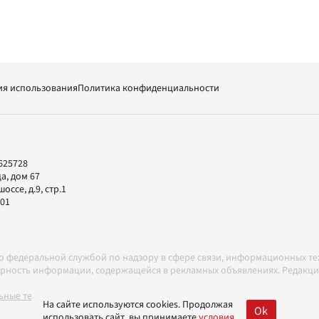
ия использования
Политика конфиденциальности
625728
а, дом 67
ссе, д.9, стр.1
-01
но федеральной службой по надзору в сфере связи, информационных т
товерность информации, содержащейся в рекламных объявлениях. Редак
ные технологии в соответствии с Правилами
На сайте используются cookies. Продолжая
Ok
использовать сайт, вы принимаете
условия