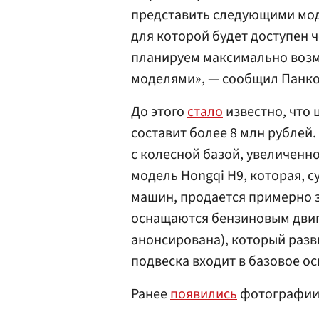
представить следующими мод
для которой будет доступен 
планируем максимально воз
моделями», — сообщил Панко
До этого
стало
известно, что 
составит более 8 млн рублей
с колесной базой, увеличенно
модель Hongqi H9, которая, с
машин, продается примерно з
оснащаются бензиновым двиг
анонсирована), который разви
подвеска входит в базовое о
Ранее
появились
фотографии 