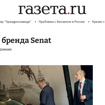
аву "Уралдронзавода"
Проблемы с бензином в России
Кризис с
 бренда Senat
рожник