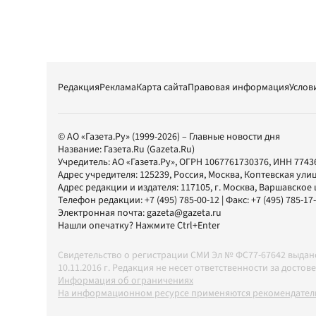
Редакция
Реклама
Карта сайта
Правовая информация
Услов
© АО «Газета.Ру» (1999-2026) – Главные новости дня
Название:
Газета.Ru
(Gazeta.Ru)
Учредитель:
АО «Газета.Ру»
, ОГРН 1067761730376, ИНН 7743
Адрес учредителя: 125239, Россия, Москва, Коптевская улиц
Адрес редакции и издателя:
117105
, г.
Москва
,
Варшавское шо
Телефон редакции:
+7 (495) 785-00-12
| Факс:
+7 (495) 785-17
Электронная почта:
gazeta@gazeta.ru
Нашли опечатку? Нажмите Ctrl+Enter
Свидетельство о регистрации СМИ Эл № ФС77-67642 выда
10.11.2016 г. Редакция не несет ответственности за дос
Информация об ограничениях
На информационном ресурсе применяются рекомендатель