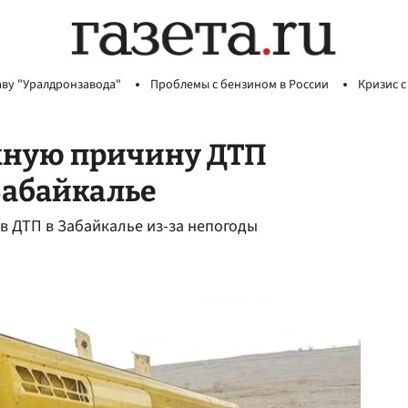
аву "Уралдронзавода"
Проблемы с бензином в России
Кризис с
жную причину ДТП
Забайкалье
 в ДТП в Забайкалье из-за непогоды