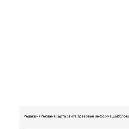
Редакция
Реклама
Карта сайта
Правовая информация
Услов