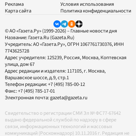
Реклама
Условия использования
Карта сайта
Политика конфиденциальности
© АО «Газета.Ру» (1999-2026) – Главные новости дня
Название:
Газета.Ru
(Gazeta.Ru)
Учредитель:
АО «Газета.Ру»
, ОГРН 1067761730376, ИНН
7743625728
Адрес учредителя: 125239, Россия, Москва, Коптевская
улица, дом 67
Адрес редакции и издателя:
117105
, г.
Москва
,
Варшавское шоссе, д.9, стр.1
Телефон редакции:
+7 (495) 785-00-12
Факс:
+7 (495) 785-17-01
Электронная почта:
gazeta@gazeta.ru
Свидетельство о регистрации СМИ Эл № ФС77-67642
выдано федеральной службой по надзору в сфере
связи, информационных технологий и массовых
коммуникаций (Роскомнадзор) 10.11.2016 г. Редакция не