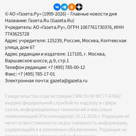
© АО «Газета.Ру» (1999-2026) – Главные новости дня
Название:
Газета.Ru
(Gazeta.Ru)
Учредитель:
АО «Газета.Ру»
, ОГРН 1067761730376, ИНН
7743625728
Адрес учредителя: 125239, Россия, Москва, Коптевская
улица, дом 67
Адрес редакции и издателя:
117105
, г.
Москва
,
Варшавское шоссе, д.9, стр.1
Телефон редакции:
+7 (495) 785-00-12
Факс:
+7 (495) 785-17-01
Электронная почта:
gazeta@gazeta.ru
Свидетельство о регистрации СМИ Эл № ФС77-67642
выдано федеральной службой по надзору в сфере
связи, информационных технологий и массовых
коммуникаций (Роскомнадзор) 10.11.2016 г. Редакция не
несет ответственности за достоверность информации,
содержащейся в рекламных объявлениях. Редакция не