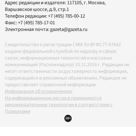
Адрес редакции и издателя:
117105
, г.
Москва
,
Варшавское шоссе, д.9, стр.1
Телефон редакции:
+7 (495) 785-00-12
Факс:
+7 (495) 785-17-01
Электронная почта:
gazeta@gazeta.ru
Свидетельство о регистрации СМИ Эл № ФС77-67642
выдано федеральной службой по надзору в сфере
связи, информационных технологий и массовых
коммуникаций (Роскомнадзор) 10.11.2016 г. Редакция не
несет ответственности за достоверность информации,
содержащейся в рекламных объявлениях. Редакция не
предоставляет справочной информации.
Информация об ограничениях
На информационном ресурсе применяются
рекомендательные технологии в соответствии с
Правилами
18+