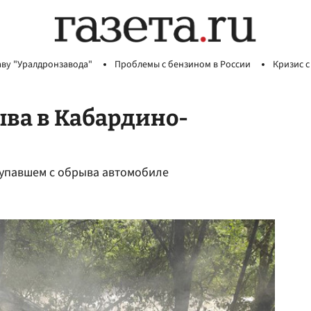
аву "Уралдронзавода"
Проблемы с бензином в России
Кризис с
ыва в Кабардино-
 упавшем с обрыва автомобиле