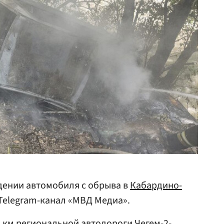
дении автомобиля с обрыва в
Кабардино-
Telegram-канал «МВД Медиа».
19 км региональной автодороги
Чегем
-2-