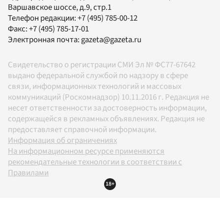
Варшавское шоссе, д.9, стр.1
Телефон редакции:
+7 (495) 785-00-12
Факс:
+7 (495) 785-17-01
Электронная почта:
gazeta@gazeta.ru
Свидетельство о регистрации СМИ Эл № ФС77-67642
выдано федеральной службой по надзору в сфере
связи, информационных технологий и массовых
коммуникаций (Роскомнадзор) 10.11.2016 г. Редакция не
несет ответственности за достоверность информации,
содержащейся в рекламных объявлениях. Редакция не
предоставляет справочной информации.
Информация об ограничениях
На информационном ресурсе применяются
рекомендательные технологии в соответствии с
Правилами
18+