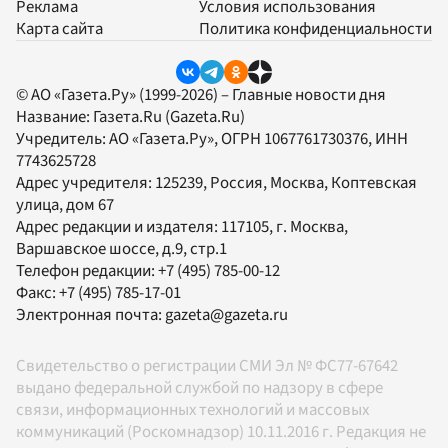
Реклама
Условия использования
Карта сайта
Политика конфиденциальности
© АО «Газета.Ру» (1999-2026) – Главные новости дня
Название:
Газета.Ru
(Gazeta.Ru)
Учредитель:
АО «Газета.Ру»
, ОГРН 1067761730376, ИНН
7743625728
Адрес учредителя: 125239, Россия, Москва, Коптевская
улица, дом 67
Адрес редакции и издателя:
117105
, г.
Москва
,
Варшавское шоссе, д.9, стр.1
Телефон редакции:
+7 (495) 785-00-12
Факс:
+7 (495) 785-17-01
Электронная почта:
gazeta@gazeta.ru
Свидетельство о регистрации СМИ Эл № ФС77-67642
выдано федеральной службой по надзору в сфере
связи, информационных технологий и массовых
коммуникаций (Роскомнадзор) 10.11.2016 г. Редакция не