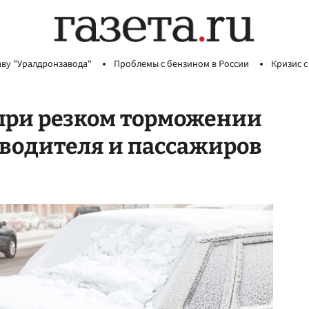
аву "Уралдронзавода"
Проблемы с бензином в России
Кризис с
при резком торможении
 водителя и пассажиров