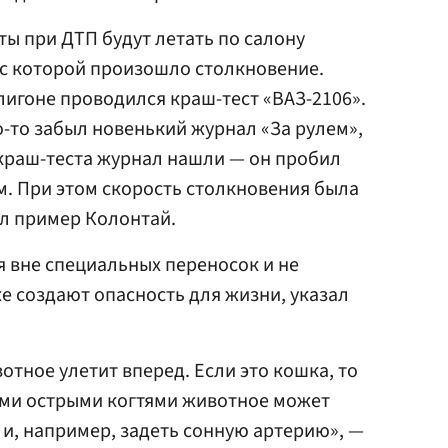
ы при ДТП будут летать по салону
 с которой произошло столкновение.
игоне проводился краш-тест «ВАЗ-2106».
о-то забыл новенький журнал «За рулем»,
 краш-теста журнал нашли — он пробил
ем. При этом скорость столкновения была
ел пример Колонтай.
 вне специальных переносок и не
е создают опасность для жизни, указал
тное улетит вперед. Если это кошка, то
ми острыми когтями животное может
 и, например, задеть сонную артерию», —