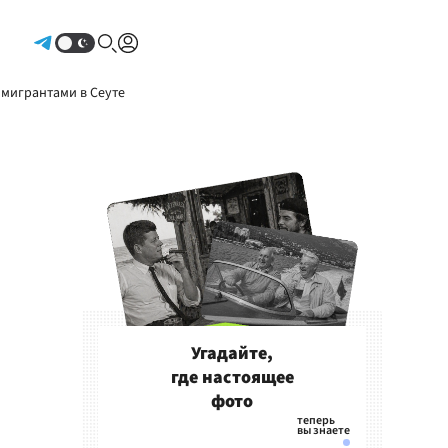
Авторизоваться
 мигрантами в Сеуте
Угадайте,
где настоящее
фото