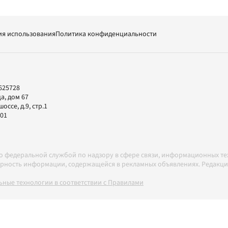
ия использования
Политика конфиденциальности
625728
а, дом 67
ссе, д.9, стр.1
-01
но федеральной службой по надзору в сфере связи, информационных т
товерность информации, содержащейся в рекламных объявлениях. Редак
ные технологии в соответствии с Правилами