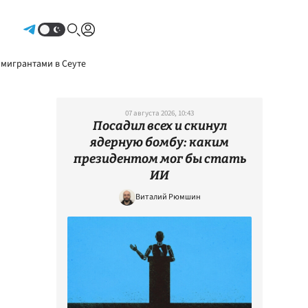
Авторизоваться
 мигрантами в Сеуте
07 августа 2026, 10:43
Посадил всех и скинул
ядерную бомбу: каким
президентом мог бы стать
ИИ
Виталий Рюмшин