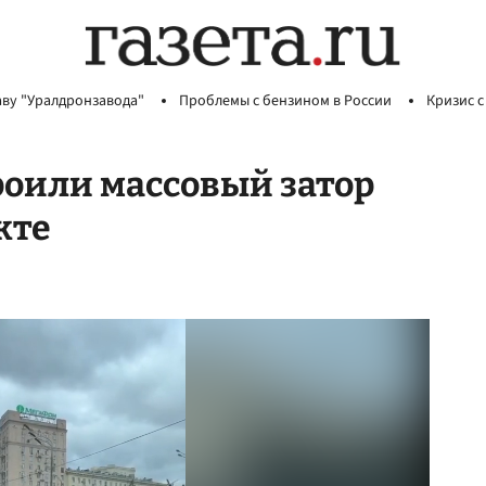
аву "Уралдронзавода"
Проблемы с бензином в России
Кризис с
роили массовый затор
кте