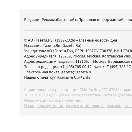
Редакция
Реклама
Карта сайта
Правовая информация
Услов
© АО «Газета.Ру» (1999-2026) – Главные новости дня
Название:
Газета.Ru
(Gazeta.Ru)
Учредитель:
АО «Газета.Ру»
, ОГРН 1067761730376, ИНН 7743
Адрес учредителя: 125239, Россия, Москва, Коптевская улиц
Адрес редакции и издателя:
117105
, г.
Москва
,
Варшавское шо
Телефон редакции:
+7 (495) 785-00-12
| Факс:
+7 (495) 785-17
Электронная почта:
gazeta@gazeta.ru
Нашли опечатку? Нажмите Ctrl+Enter
Свидетельство о регистрации СМИ Эл № ФС77-67642 выда
10.11.2016 г. Редакция не несет ответственности за дос
Информация об ограничениях
На информационном ресурсе применяются рекомендатель