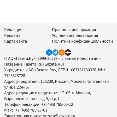
Редакция
Правовая информация
Реклама
Условия использования
Карта сайта
Политика конфиденциальности
© АО «Газета.Ру» (1999-2026) – Главные новости дня
Название:
Газета.Ru
(Gazeta.Ru)
Учредитель:
АО «Газета.Ру»
, ОГРН 1067761730376, ИНН
7743625728
Адрес учредителя: 125239, Россия, Москва, Коптевская
улица, дом 67
Адрес редакции и издателя:
117105
, г.
Москва
,
Варшавское шоссе, д.9, стр.1
Телефон редакции:
+7 (495) 785-00-12
Факс:
+7 (495) 785-17-01
Электронная почта:
gazeta@gazeta.ru