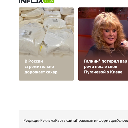
В России
Галкин* потерял дар
стремительно
речи после слов
дорожает сахар
Пугачевой о Киеве
Редакция
Реклама
Карта сайта
Правовая информация
Услов