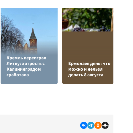
Кремль переиграл
Л
Литву: хитрость с
Ермолаев день: что
з
Калининградом
можно и нельзя
в
сработала
делать 8 августа
р