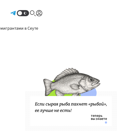
Авторизоваться
 мигрантами в Сеуте
Если сырая рыба пахнет «рыбой»,
ее лучше не есть!