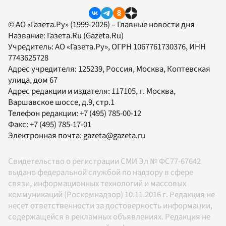
© АО «Газета.Ру» (1999-2026) – Главные новости дня
Название:
Газета.Ru
(Gazeta.Ru)
Учредитель:
АО «Газета.Ру»
, ОГРН 1067761730376, ИНН
7743625728
Адрес учредителя: 125239, Россия, Москва, Коптевская
улица, дом 67
Адрес редакции и издателя:
117105
, г.
Москва
,
Варшавское шоссе, д.9, стр.1
Телефон редакции:
+7 (495) 785-00-12
Факс:
+7 (495) 785-17-01
Электронная почта:
gazeta@gazeta.ru
Свидетельство о регистрации СМИ Эл № ФС77-67642
выдано федеральной службой по надзору в сфере
связи, информационных технологий и массовых
коммуникаций (Роскомнадзор) 10.11.2016 г. Редакция не
несет ответственности за достоверность информации,
содержащейся в рекламных объявлениях. Редакция не