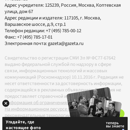
Адрес учредителя: 125239, Россия, Москва, Коптевская
улица, дом 67
Адрес редакции и издателя:
117105
, г.
Москва
,
Варшавское шоссе, д.9, стр.1
Телефон редакции:
+7 (495) 785-00-12
Факс:
+7 (495) 785-17-01
Электронная почта:
gazeta@gazeta.ru
Свидетельство о регистрации СМИ Эл № ФС77-67642
выдано федеральной службой по надзору в сфере
связи, информационных технологий и массовых
коммуникаций (Роскомнадзор) 10.11.2016 г. Редакция не
несет ответственности за достоверность информации,
содержащейся в рекламных объявлениях. Редакция не
предоставляет справочной информации.
Информация об ограничениях
На информационном ресурсе применяются
рекомендательные технологии в соответствии с
Правилами
Угадайте, где
настоящее фото
18+