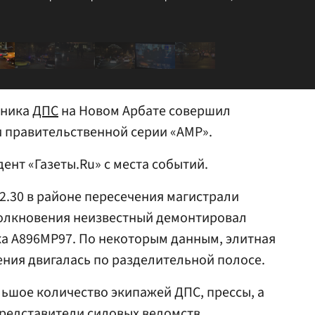
дника
ДПС
на Новом Арбате совершил
и правительственной серии «АМР».
ент «Газеты.Ru» с места событий.
2.30 в районе пересечения магистрали
толкновения неизвестный демонтировал
ка А896МР97. По некоторым данным, элитная
ния двигалась по разделительной полосе.
ьшое количество экипажей ДПС, прессы, а
редставители силовых ведомств.