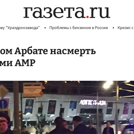
аву "Уралдронзавода"
Проблемы с бензином в России
Кризис с
ом Арбате насмерть
ами АМР