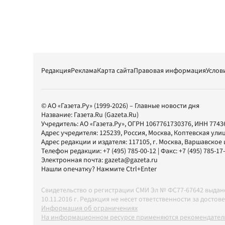
Редакция
Реклама
Карта сайта
Правовая информация
Услов
© АО «Газета.Ру» (1999-2026) – Главные новости дня
Название:
Газета.Ru
(Gazeta.Ru)
Учредитель:
АО «Газета.Ру»
, ОГРН 1067761730376, ИНН 7743
Адрес учредителя: 125239, Россия, Москва, Коптевская улиц
Адрес редакции и издателя:
117105
, г.
Москва
,
Варшавское шо
Телефон редакции:
+7 (495) 785-00-12
| Факс:
+7 (495) 785-17
Электронная почта:
gazeta@gazeta.ru
Нашли опечатку? Нажмите Ctrl+Enter
Свидетельство о регистрации СМИ Эл № ФС77-67642 выда
10.11.2016 г. Редакция не несет ответственности за дос
Информация об ограничениях
На информационном ресурсе применяются рекомендатель