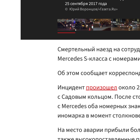
25 сентября 2017 года
Юрий Воронцов/«Газета.Ru»
Смертельный наезд на сотру
Mercedes S-класса с номерам
Об этом сообщает корреспонд
Инцидент
произошел
около 2
с Садовым кольцом. После с
с Mercedes оба номерных зна
иномарка в момент столкнове
На место аварии прибыли бол
также высокопоставленные п