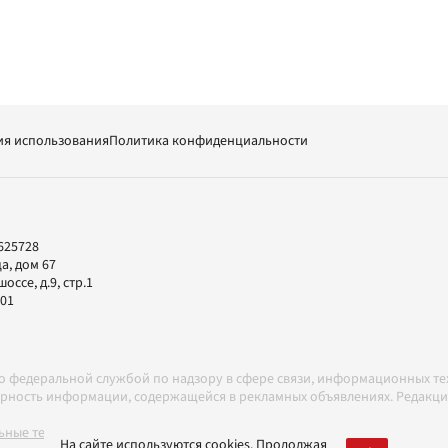
ия использования
Политика конфиденциальности
625728
а, дом 67
ссе, д.9, стр.1
-01
но федеральной службой по надзору в сфере связи, информационных т
товерность информации, содержащейся в рекламных объявлениях. Редак
ные технологии в соответствии с Правилами
На сайте используются cookies. Продолжая