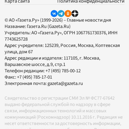
Карта сайта
Политика конфиденциальности
© АО «Газета.Ру» (1999-2026) – Главные новости дня
Название:
Газета.Ru
(Gazeta.Ru)
Учредитель:
АО «Газета.Ру»
, ОГРН 1067761730376, ИНН
7743625728
Адрес учредителя: 125239, Россия, Москва, Коптевская
улица, дом 67
Адрес редакции и издателя:
117105
, г.
Москва
,
Варшавское шоссе, д.9, стр.1
Телефон редакции:
+7 (495) 785-00-12
Факс:
+7 (495) 785-17-01
Электронная почта:
gazeta@gazeta.ru
Свидетельство о регистрации СМИ Эл № ФС77-67642
выдано федеральной службой по надзору в сфере
связи, информационных технологий и массовых
коммуникаций (Роскомнадзор) 10.11.2016 г. Редакция не
несет ответственности за достоверность информации,