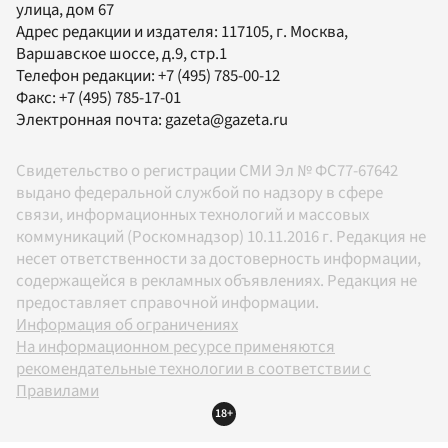
улица, дом 67
Адрес редакции и издателя:
117105
, г.
Москва
,
Варшавское шоссе, д.9, стр.1
Телефон редакции:
+7 (495) 785-00-12
Факс:
+7 (495) 785-17-01
Электронная почта:
gazeta@gazeta.ru
Свидетельство о регистрации СМИ Эл № ФС77-67642
выдано федеральной службой по надзору в сфере
связи, информационных технологий и массовых
коммуникаций (Роскомнадзор) 10.11.2016 г. Редакция не
несет ответственности за достоверность информации,
содержащейся в рекламных объявлениях. Редакция не
предоставляет справочной информации.
Информация об ограничениях
На информационном ресурсе применяются
рекомендательные технологии в соответствии с
Правилами
18+