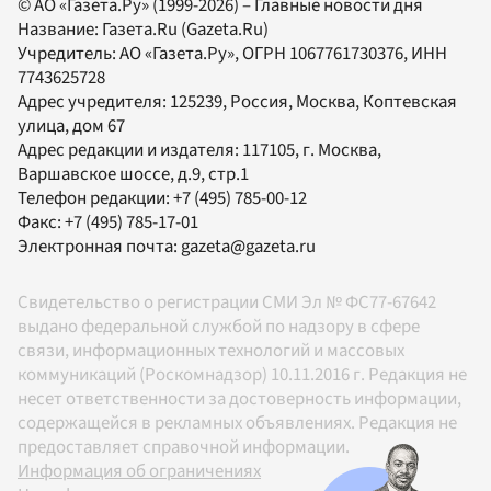
© АО «Газета.Ру» (1999-2026) – Главные новости дня
Название:
Газета.Ru
(Gazeta.Ru)
Учредитель:
АО «Газета.Ру»
, ОГРН 1067761730376, ИНН
7743625728
Адрес учредителя: 125239, Россия, Москва, Коптевская
улица, дом 67
Адрес редакции и издателя:
117105
, г.
Москва
,
Варшавское шоссе, д.9, стр.1
Телефон редакции:
+7 (495) 785-00-12
Факс:
+7 (495) 785-17-01
Электронная почта:
gazeta@gazeta.ru
Свидетельство о регистрации СМИ Эл № ФС77-67642
выдано федеральной службой по надзору в сфере
связи, информационных технологий и массовых
коммуникаций (Роскомнадзор) 10.11.2016 г. Редакция не
несет ответственности за достоверность информации,
содержащейся в рекламных объявлениях. Редакция не
предоставляет справочной информации.
Информация об ограничениях