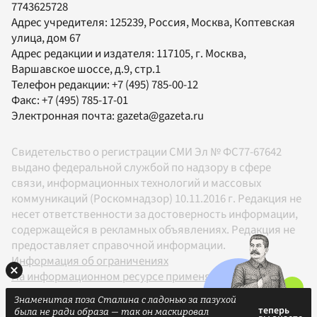
7743625728
Адрес учредителя: 125239, Россия, Москва, Коптевская
улица, дом 67
Адрес редакции и издателя:
117105
, г.
Москва
,
Варшавское шоссе, д.9, стр.1
Телефон редакции:
+7 (495) 785-00-12
Факс:
+7 (495) 785-17-01
Электронная почта:
gazeta@gazeta.ru
Свидетельство о регистрации СМИ Эл № ФС77-67642
выдано федеральной службой по надзору в сфере
связи, информационных технологий и массовых
коммуникаций (Роскомнадзор) 10.11.2016 г. Редакция не
несет ответственности за достоверность информации,
содержащейся в рекламных объявлениях. Редакция не
предоставляет справочной информации.
Информация об ограничениях
На информационном ресурсе применяются
рекомендательные технологии в соответствии с
Знаменитая поза Сталина с ладонью за пазухой
Правилами
была не ради образа — так он маскировал