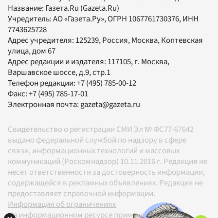
Название:
Газета.Ru
(Gazeta.Ru)
Учредитель:
АО «Газета.Ру»
, ОГРН 1067761730376, ИНН
7743625728
Адрес учредителя: 125239, Россия, Москва, Коптевская
улица, дом 67
Адрес редакции и издателя:
117105
, г.
Москва
,
Варшавское шоссе, д.9, стр.1
Телефон редакции:
+7 (495) 785-00-12
Факс:
+7 (495) 785-17-01
Электронная почта:
gazeta@gazeta.ru
Свидетельство о регистрации СМИ Эл № ФС77-67642
выдано федеральной службой по надзору в сфере
связи, информационных технологий и массовых
коммуникаций (Роскомнадзор) 10.11.2016 г. Редакция не
несет ответственности за достоверность информации,
содержащейся в рекламных объявлениях. Редакция не
предоставляет справочной информации.
Информация об ограничениях
На информационном ресурсе применяются