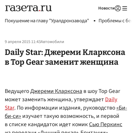
Новости
Авторизоваться
Покушение на главу "Уралдронзавода"
Проблемы с бен
9 апреля 2015 11:43
Автомобили
Daily Star: Джереми Кларксона
в Top Gear заменит женщина
Ведущего
Джереми Кларксона
в шоу Top Gear
может заменить женщина, утверждает
Daily
Star
. По информации издания, руководство
«Би-
би-си»
изучает такую возможность, и первой
в списке кандидаток идет комик
Сью Перкинс
из передачи «Лучший пекарь Британии».