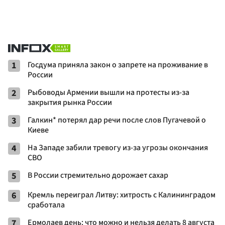
1
Госдума приняла закон о запрете на проживание в
России
2
Рыбоводы Армении вышли на протесты из-за
закрытия рынка России
3
Галкин* потерял дар речи после слов Пугачевой о
Киеве
4
На Западе забили тревогу из-за угрозы окончания
СВО
5
В России стремительно дорожает сахар
6
Кремль переиграл Литву: хитрость с Калининградом
сработала
7
Ермолаев день: что можно и нельзя делать 8 августа