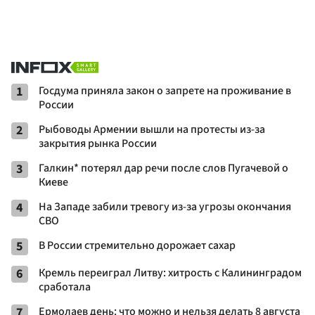
1
Госдума приняла закон о запрете на проживание в
России
2
Рыбоводы Армении вышли на протесты из-за
закрытия рынка России
3
Галкин* потерял дар речи после слов Пугачевой о
Киеве
4
На Западе забили тревогу из-за угрозы окончания
СВО
5
В России стремительно дорожает сахар
6
Кремль переиграл Литву: хитрость с Калининградом
сработала
7
Ермолаев день: что можно и нельзя делать 8 августа