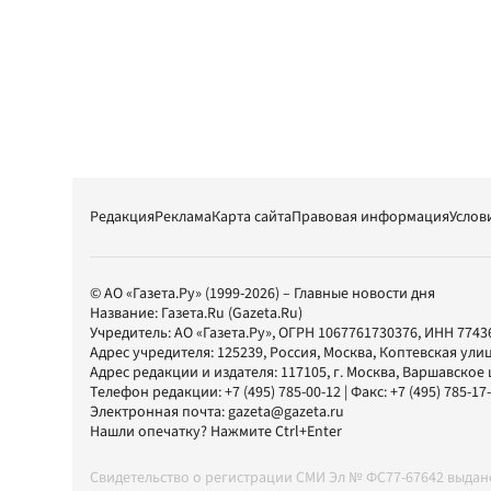
Редакция
Реклама
Карта сайта
Правовая информация
Услов
© АО «Газета.Ру» (1999-2026) – Главные новости дня
Название:
Газета.Ru
(Gazeta.Ru)
Учредитель:
АО «Газета.Ру»
, ОГРН 1067761730376, ИНН 7743
Адрес учредителя: 125239, Россия, Москва, Коптевская улиц
Адрес редакции и издателя:
117105
, г.
Москва
,
Варшавское шо
Телефон редакции:
+7 (495) 785-00-12
| Факс:
+7 (495) 785-17
Электронная почта:
gazeta@gazeta.ru
Нашли опечатку? Нажмите Ctrl+Enter
Свидетельство о регистрации СМИ Эл № ФС77-67642 выда