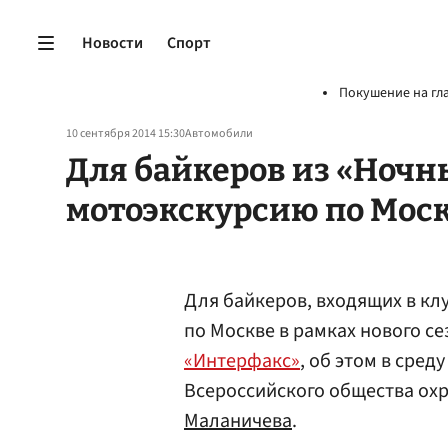
Новости
Спорт
Покушение на гл
10 сентября 2014 15:30
Автомобили
Для байкеров из «Ночн
мотоэкскурсию по Мос
Для байкеров, входящих в кл
по Москве в рамках нового се
«Интерфакс»
, об этом в сре
Всероссийского общества охр
Маланичева
.