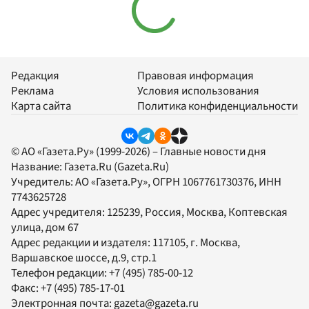
Редакция
Правовая информация
Реклама
Условия использования
Карта сайта
Политика конфиденциальности
© АО «Газета.Ру» (1999-2026) – Главные новости дня
Название:
Газета.Ru
(Gazeta.Ru)
Учредитель:
АО «Газета.Ру»
, ОГРН 1067761730376, ИНН
7743625728
Адрес учредителя: 125239, Россия, Москва, Коптевская
улица, дом 67
Адрес редакции и издателя:
117105
, г.
Москва
,
Варшавское шоссе, д.9, стр.1
Телефон редакции:
+7 (495) 785-00-12
Факс:
+7 (495) 785-17-01
Электронная почта:
gazeta@gazeta.ru