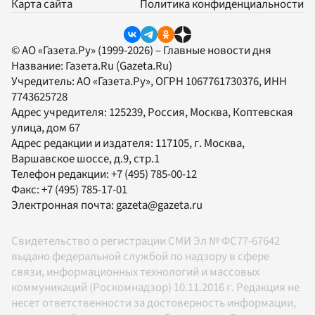
Карта сайта
Политика конфиденциальности
© АО «Газета.Ру» (1999-2026) – Главные новости дня
Название:
Газета.Ru
(Gazeta.Ru)
Учредитель:
АО «Газета.Ру»
, ОГРН 1067761730376, ИНН
7743625728
Адрес учредителя: 125239, Россия, Москва, Коптевская
улица, дом 67
Адрес редакции и издателя:
117105
, г.
Москва
,
Варшавское шоссе, д.9, стр.1
Телефон редакции:
+7 (495) 785-00-12
Факс:
+7 (495) 785-17-01
Электронная почта:
gazeta@gazeta.ru
Свидетельство о регистрации СМИ Эл № ФС77-67642
выдано федеральной службой по надзору в сфере
связи, информационных технологий и массовых
коммуникаций (Роскомнадзор) 10.11.2016 г. Редакция не
несет ответственности за достоверность информации,