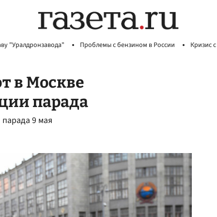
аву "Уралдронзавода"
Проблемы с бензином в России
Кризис с
т в Москве
иции парада
 парада 9 мая