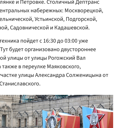
лянке и Петровке. Столичный Дептранс
центральных набережных: Москворецкой,
ельнической, Устьинской, Подгорской,
ной, Садовнической и Кадашевской.
ехника пойдет с 16:30 до 03:00 уже
 Тут будет организовано двустороннее
кой улицы от улицы Рогожский Вал
а также в переулке Маяковского,
участке улицы Александра Солженицына от
Станиславского.