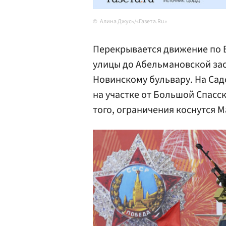
Алина Джусь/«Газета.Ru»
Перекрывается движение по 
улицы до Абельмановской зас
Новинскому бульвару. На Са
на участке от Большой Спасс
того, ограничения коснутся 