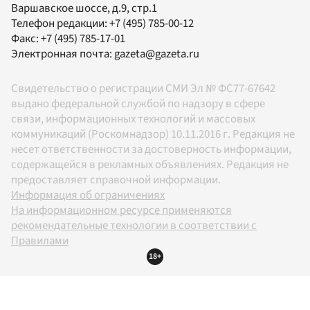
Варшавское шоссе, д.9, стр.1
Телефон редакции:
+7 (495) 785-00-12
Факс:
+7 (495) 785-17-01
Электронная почта:
gazeta@gazeta.ru
Свидетельство о регистрации СМИ Эл № ФС77-67642
выдано федеральной службой по надзору в сфере
связи, информационных технологий и массовых
коммуникаций (Роскомнадзор) 10.11.2016 г. Редакция не
несет ответственности за достоверность информации,
содержащейся в рекламных объявлениях. Редакция не
предоставляет справочной информации.
Информация об ограничениях
На информационном ресурсе применяются
рекомендательные технологии в соответствии с
Правилами
18+