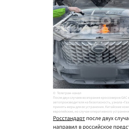
Телеграм-канал
После двух случаев возгорания кроссоверов GAC
автопроизводителя на безопасность, узнала «Га
принять меры для ее устранения. Китайские ко
европейские, но случаи оперативного устранени
Росстандарт
после двух случ
направил в российское предс