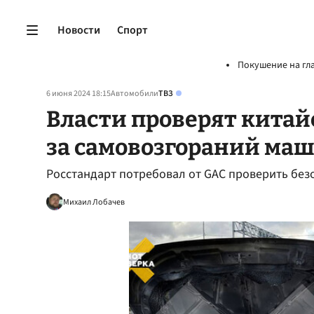
Новости
Спорт
Покушение на гл
6 июня 2024 18:15
Автомобили
ТВЗ
Власти проверят кита
за самовозгораний маш
Росстандарт потребовал от GAC проверить без
Михаил Лобачев