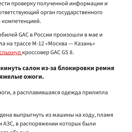
ести проверку полученной информации и
оответствующий орган государственного
о компетенцией.
обилей GAC в России произошли в мае и
ла на трассе М-12 «Москва — Казань»
спыхнул
кроссовер GAC GS 8.
окинуть салон из-за блокировки ремня
тяжелые ожоги.
 ноги, а расплавившаяся одежда прилипла
дена выпрыгнуть из машины на ходу, пламя
и АЗС, в распоряжении которых были