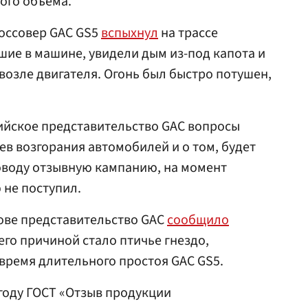
ого объема.
россовер GAC GS5
вспыхнул
на трассе
вшие в машине, увидели дым из-под капота и
возле двигателя. Огонь был быстро потушен,
сийское представительство GAC вопросы
ев возгорания автомобилей и о том, будет
оводу отзывную кампанию, на момент
 не поступил.
ове представительство GAC
сообщило
 его причиной стало птичье гнездо,
время длительного простоя GAC GS5.
 году ГОСТ «Отзыв продукции