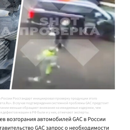
 в России Росстандарт инициировал проверку продукции этого
зета.Ru». В случае подтверждения системной проблемы GAC предстоит
мпании меньше обращают внимание на имиджевые издержки, чем
я дефектов машин в РФ были и у них, отмечают эксперты.
аев возгорания автомобилей GAC в России
тавительство GAC запрос о необходимости