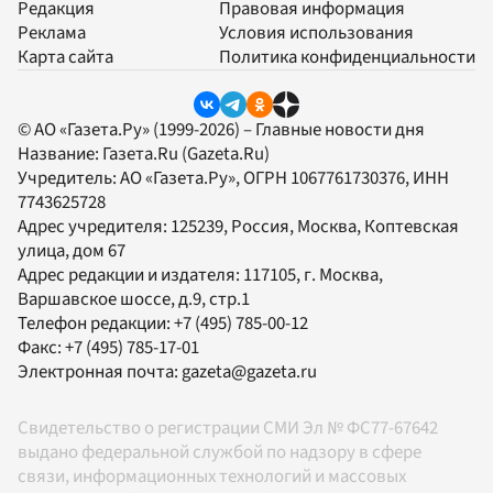
Редакция
Правовая информация
Реклама
Условия использования
Карта сайта
Политика конфиденциальности
© АО «Газета.Ру» (1999-2026) – Главные новости дня
Название:
Газета.Ru
(Gazeta.Ru)
Учредитель:
АО «Газета.Ру»
, ОГРН 1067761730376, ИНН
7743625728
Адрес учредителя: 125239, Россия, Москва, Коптевская
улица, дом 67
Адрес редакции и издателя:
117105
, г.
Москва
,
Варшавское шоссе, д.9, стр.1
Телефон редакции:
+7 (495) 785-00-12
Факс:
+7 (495) 785-17-01
Электронная почта:
gazeta@gazeta.ru
Свидетельство о регистрации СМИ Эл № ФС77-67642
выдано федеральной службой по надзору в сфере
связи, информационных технологий и массовых