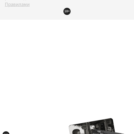
Правилами
18+