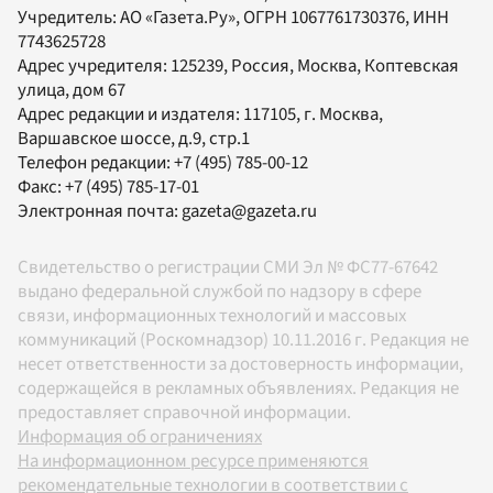
Учредитель:
АО «Газета.Ру»
, ОГРН 1067761730376, ИНН
7743625728
Адрес учредителя: 125239, Россия, Москва, Коптевская
улица, дом 67
Адрес редакции и издателя:
117105
, г.
Москва
,
Варшавское шоссе, д.9, стр.1
Телефон редакции:
+7 (495) 785-00-12
Факс:
+7 (495) 785-17-01
Электронная почта:
gazeta@gazeta.ru
Свидетельство о регистрации СМИ Эл № ФС77-67642
выдано федеральной службой по надзору в сфере
связи, информационных технологий и массовых
коммуникаций (Роскомнадзор) 10.11.2016 г. Редакция не
несет ответственности за достоверность информации,
содержащейся в рекламных объявлениях. Редакция не
предоставляет справочной информации.
Информация об ограничениях
На информационном ресурсе применяются
рекомендательные технологии в соответствии с