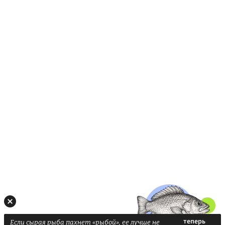
Если сырая рыба пахнет «рыбой», ее лучше не