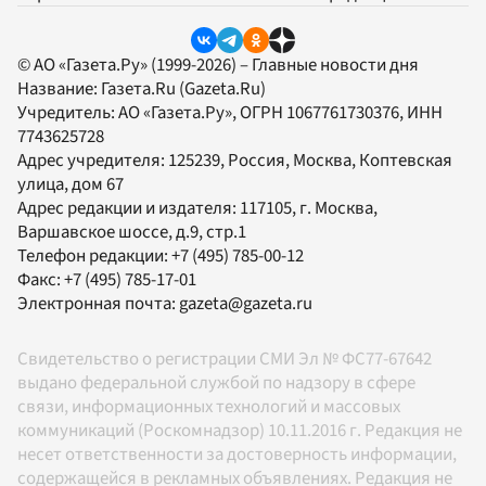
© АО «Газета.Ру» (1999-2026) – Главные новости дня
Название:
Газета.Ru
(Gazeta.Ru)
Учредитель:
АО «Газета.Ру»
, ОГРН 1067761730376, ИНН
7743625728
Адрес учредителя: 125239, Россия, Москва, Коптевская
улица, дом 67
Адрес редакции и издателя:
117105
, г.
Москва
,
Варшавское шоссе, д.9, стр.1
Телефон редакции:
+7 (495) 785-00-12
Факс:
+7 (495) 785-17-01
Электронная почта:
gazeta@gazeta.ru
Свидетельство о регистрации СМИ Эл № ФС77-67642
выдано федеральной службой по надзору в сфере
связи, информационных технологий и массовых
коммуникаций (Роскомнадзор) 10.11.2016 г. Редакция не
несет ответственности за достоверность информации,
содержащейся в рекламных объявлениях. Редакция не