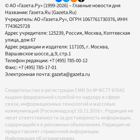
© АО «Газета.Ру» (1999-2026) – Главные новости дня
Название:
Газета.Ru
(Gazeta.Ru)
Учредитель:
АО «Газета.Ру»
, ОГРН 1067761730376, ИНН
7743625728
Адрес учредителя: 125239, Россия, Москва, Коптевская
улица, дом 67
Адрес редакции и издателя:
117105
, г.
Москва
,
Варшавское шоссе, д.9, стр.1
Телефон редакции:
+7 (495) 785-00-12
Факс:
+7 (495) 785-17-01
Электронная почта:
gazeta@gazeta.ru
Свидетельство о регистрации СМИ Эл № ФС77-67642
выдано федеральной службой по надзору в сфере
связи, информационных технологий и массовых
коммуникаций (Роскомнадзор) 10.11.2016 г. Редакция не
несет ответственности за достоверность информации,
содержащейся в рекламных объявлениях. Редакция не
предоставляет справочной информации.
Информация об ограничениях