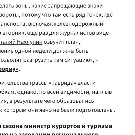
делать зоны, какие запрещающие знаки
вороты, потому что там есть ряд точек, где
ранспорта, включая железнодорожный
о вторник, еще раз для журналистов вице-
талий Нахлупин
озвучит план,
ечение одной недели должны быть
озволят разгрузить там ситуацию», –
форму»
.
роительства трассы «Таврида» власти
обкам, однако, по всей видимости, наплыв
ия, в результате чего образовались
к которым они явно не были подготовлены.
 сезона министр курортов и туризма
нко
на заседании регионального