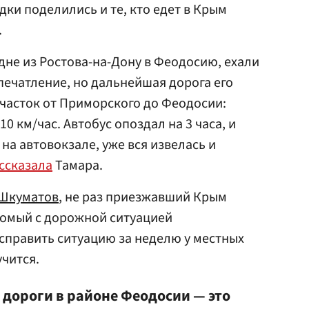
ки поделились и те, кто едeт в Крым
.
одне из Ростова-на-Дону в Феодосию, ехали
печатление, но дальнейшая дорога его
часток от Приморского до Феодосии:
0 км/час. Автобус опоздал на 3 часа, и
 на автовокзале, уже вся извелась и
ссказала
Тамара.
Шкуматов
, не раз приезжавший Крым
комый с дорожной ситуацией
исправить ситуацию за неделю у местных
учится.
 дороги в районе Феодосии — это