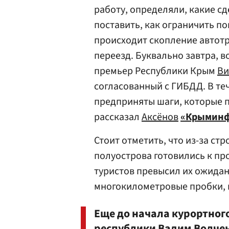
работу, определяли, какие с
поставить, как ограничить по
происходит скопление автот
переезд. Буквально завтра, в
премьер Республики Крым
Ви
согласованный с ГИБДД. В т
предприняты шаги, которые п
рассказал
Аксёнов
«Крымин
Стоит отметить, что из-за ст
полуострова готовились к пр
туристов превысил их ожидан
многокилометровые пробки, 
Еще до начала курортного
республики Вадим
Волче