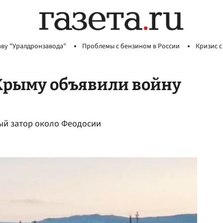
аву "Уралдронзавода"
Проблемы с бензином в России
Кризис с
 Крыму объявили войну
ый затор около Феодосии