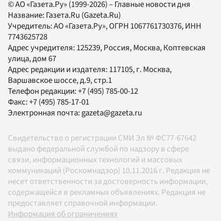
© АО «Газета.Ру» (1999-2026) – Главные новости дня
Название:
Газета.Ru
(Gazeta.Ru)
Учредитель:
АО «Газета.Ру»
, ОГРН 1067761730376, ИНН
7743625728
Адрес учредителя: 125239, Россия, Москва, Коптевская
улица, дом 67
Адрес редакции и издателя:
117105
, г.
Москва
,
Варшавское шоссе, д.9, стр.1
Телефон редакции:
+7 (495) 785-00-12
Факс:
+7 (495) 785-17-01
Электронная почта:
gazeta@gazeta.ru
Свидетельство о регистрации СМИ Эл № ФС77-67642
выдано федеральной службой по надзору в сфере
связи, информационных технологий и массовых
коммуникаций (Роскомнадзор) 10.11.2016 г. Редакция не
несет ответственности за достоверность информации,
содержащейся в рекламных объявлениях. Редакция не
предоставляет справочной информации.
Информация об ограничениях