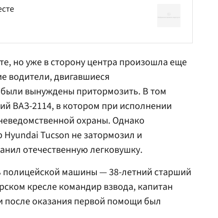
есте
сте, но уже в сторону центра произошла еще
ие водители, двигавшиеся
 были вынуждены притормозить. В том
кий ВАЗ-2114, в котором при исполнении
вневедомственной охраны. Однако
 Hyundai Tucson не затормозил и
анил отечественную легковушку.
ль полицейской машины — 38-летний старший
рском кресле командир взвода, капитан
и после оказания первой помощи был