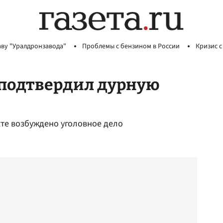
аву "Уралдронзавода"
Проблемы с бензином в России
Кризис с
 подтвердил дурную
кте возбуждено уголовное дело