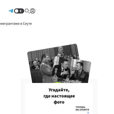
Авторизоваться
 мигрантами в Сеуте
Угадайте,
где настоящее
фото