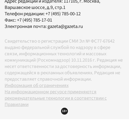
Адрес редакции и издателя:
117105
, г.
Москва
,
Варшавское шоссе, д.9, стр.1
Телефон редакции:
+7 (495) 785-00-12
Факс:
+7 (495) 785-17-01
Электронная почта:
gazeta@gazeta.ru
Свидетельство о регистрации СМИ Эл № ФС77-67642
выдано федеральной службой по надзору в сфере
связи, информационных технологий и массовых
коммуникаций (Роскомнадзор) 10.11.2016 г. Редакция не
несет ответственности за достоверность информации,
содержащейся в рекламных объявлениях. Редакция не
предоставляет справочной информации.
Информация об ограничениях
На информационном ресурсе применяются
рекомендательные технологии в соответствии с
Правилами
18+