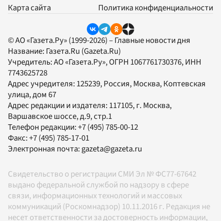
Карта сайта
Политика конфиденциальности
© АО «Газета.Ру» (1999-2026) – Главные новости дня
Название:
Газета.Ru
(Gazeta.Ru)
Учредитель:
АО «Газета.Ру»
, ОГРН 1067761730376, ИНН
7743625728
Адрес учредителя: 125239, Россия, Москва, Коптевская
улица, дом 67
Адрес редакции и издателя:
117105
, г.
Москва
,
Варшавское шоссе, д.9, стр.1
Телефон редакции:
+7 (495) 785-00-12
Факс:
+7 (495) 785-17-01
Электронная почта:
gazeta@gazeta.ru
Свидетельство о регистрации СМИ Эл № ФС77-67642
выдано федеральной службой по надзору в сфере
связи, информационных технологий и массовых
коммуникаций (Роскомнадзор) 10.11.2016 г. Редакция не
несет ответственности за достоверность информации,