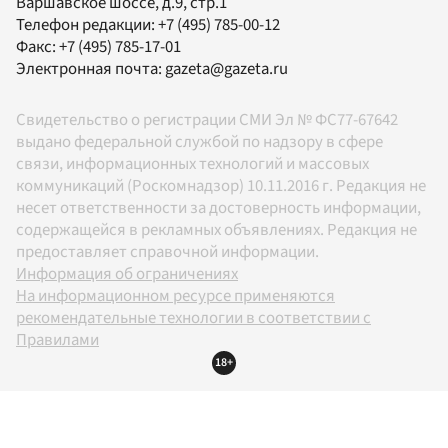
Варшавское шоссе, д.9, стр.1
Телефон редакции:
+7 (495) 785-00-12
Факс:
+7 (495) 785-17-01
Электронная почта:
gazeta@gazeta.ru
Свидетельство о регистрации СМИ Эл № ФС77-67642
выдано федеральной службой по надзору в сфере
связи, информационных технологий и массовых
коммуникаций (Роскомнадзор) 10.11.2016 г. Редакция не
несет ответственности за достоверность информации,
содержащейся в рекламных объявлениях. Редакция не
предоставляет справочной информации.
Информация об ограничениях
На информационном ресурсе применяются
рекомендательные технологии в соответствии с
Правилами
18+