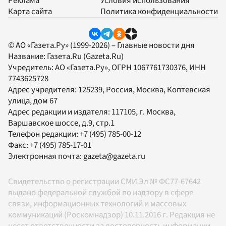
Реклама
Условия использования
Карта сайта
Политика конфиденциальности
© АО «Газета.Ру» (1999-2026) – Главные новости дня
Название:
Газета.Ru
(Gazeta.Ru)
Учредитель:
АО «Газета.Ру»
, ОГРН 1067761730376, ИНН
7743625728
Адрес учредителя: 125239, Россия, Москва, Коптевская
улица, дом 67
Адрес редакции и издателя:
117105
, г.
Москва
,
Варшавское шоссе, д.9, стр.1
Телефон редакции:
+7 (495) 785-00-12
Факс:
+7 (495) 785-17-01
Электронная почта:
gazeta@gazeta.ru
Свидетельство о регистрации СМИ Эл № ФС77-67642
выдано федеральной службой по надзору в сфере
связи, информационных технологий и массовых
коммуникаций (Роскомнадзор) 10.11.2016 г. Редакция не