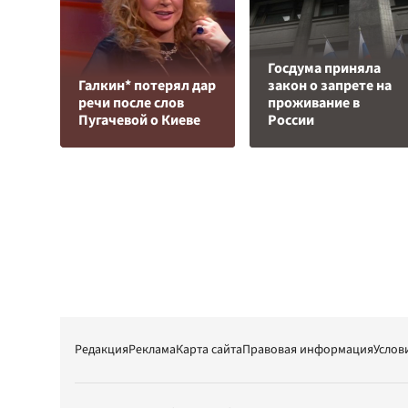
Госдума приняла
Галкин* потерял дар
закон о запрете на
речи после слов
проживание в
Пугачевой о Киеве
России
Редакция
Реклама
Карта сайта
Правовая информация
Услов