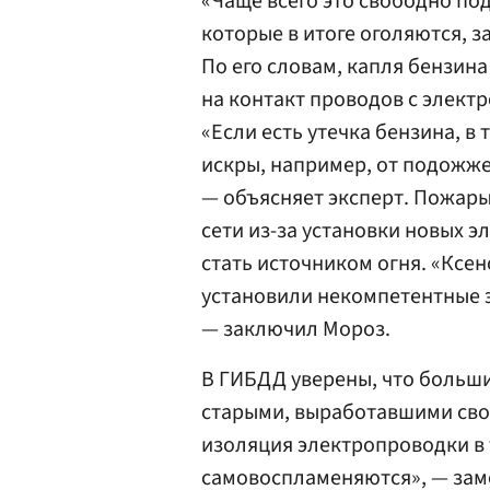
«Чаще всего это свободно по
которые в итоге оголяются, з
По его словам, капля бензин
на контакт проводов с элект
«Если есть утечка бензина, в 
искры, например, от подожже
— объясняет эксперт. Пожары
сети из-за установки новых 
стать источником огня. «Ксе
установили некомпетентные э
— заключил Мороз.
В ГИБДД уверены, что больш
старыми, выработавшими свой
изоляция электропроводки в 
самовоспламеняются», — зам