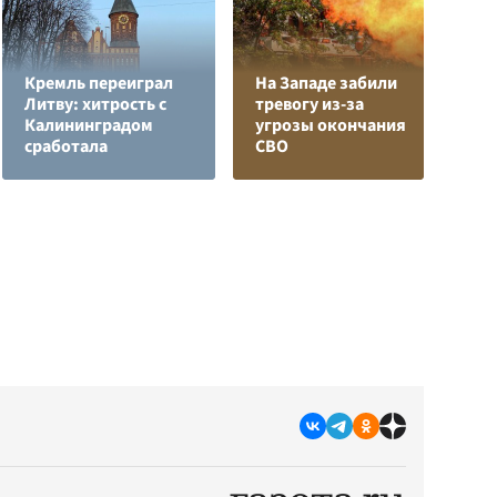
Кремль переиграл
На Западе забили
Л
Литву: хитрость с
тревогу из-за
з
Калининградом
угрозы окончания
в
сработала
СВО
р