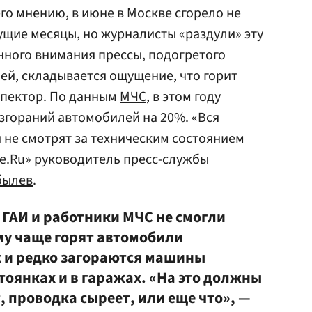
го мнению, в июне в Москве сгорело не
щие месяцы, но журналисты «раздули» эту
енного внимания прессы, подогретого
й, складывается ощущение, что горит
спектор. По данным
МЧС
, в этом году
згораний автомобилей на 20%. «Вся
и не смотрят за техническим состоянием
те.Ru» руководитель пресс-службы
былев
.
 ГАИ и работники МЧС не смогли
му чаще горят автомобили
 и редко загораются машины
тоянках и в гаражах. «На это должны
, проводка сыреет, или еще что», —