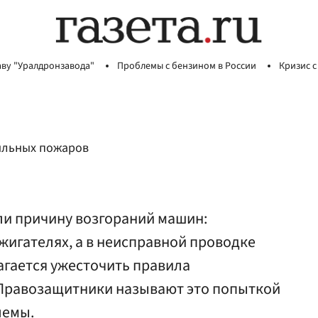
аву "Уралдронзавода"
Проблемы с бензином в России
Кризис с
ильных пожаров
и причину возгораний машин:
джигателях, а в неисправной проводке
агается ужесточить правила
Правозащитники называют это попыткой
лемы.