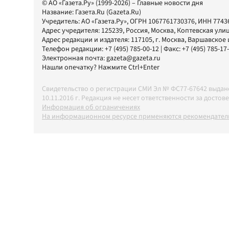
© АО «Газета.Ру» (1999-2026) – Главные новости дня
Название:
Газета.Ru
(Gazeta.Ru)
Учредитель:
АО «Газета.Ру»
, ОГРН 1067761730376, ИНН 7743
Адрес учредителя: 125239, Россия, Москва, Коптевская улиц
Адрес редакции и издателя:
117105
, г.
Москва
,
Варшавское шо
Телефон редакции:
+7 (495) 785-00-12
| Факс:
+7 (495) 785-17
Электронная почта:
gazeta@gazeta.ru
Нашли опечатку? Нажмите Ctrl+Enter
Свидетельство о регистрации СМИ Эл № ФС77-67642 выда
10.11.2016 г. Редакция не несет ответственности за дос
Информация об ограничениях
На информационном ресурсе применяются рекомендатель