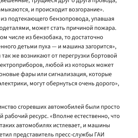
двешенные, трущиеся друг о друга провода,
амыкаются, и происходит возгорание».
а из подтекающего бензопровода, упавшая
родеталями, может стать причиной пожара.
том числе из бензобака, то достаточно
нного детьми пуха — и машина загорится»,
 так же возникают от перегрузки бортовой
электроприборов, любой из которых может
ноновые фары или сигнализация, которые
лектрики, могут обернуться очень дорого»,
инство сгоревших автомобилей были просто
 рабочий ресурс. «Вполне естественно, что
таких автомобилях истлевает, и машины
етил представитель пресс-службы ГАИ