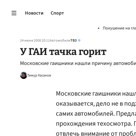
Новости
Спорт
Покушение на гл
24 июня 2008 20:11
Автомобили
ТВЗ
У ГАИ тачка горит
Московские гаишники нашли причину автомоб
Тимур Хасанов
Московские гаишники нашл
оказывается, дело не в по
самих автомобилей. Предл
прохождения техосмотра. 
отвлечь внимание от проб