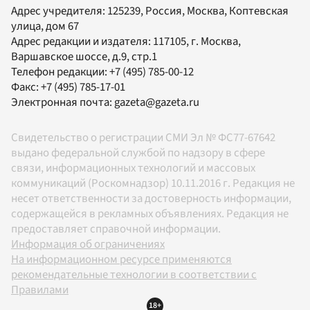
Адрес учредителя: 125239, Россия, Москва, Коптевская
улица, дом 67
Адрес редакции и издателя:
117105
, г.
Москва
,
Варшавское шоссе, д.9, стр.1
Телефон редакции:
+7 (495) 785-00-12
Факс:
+7 (495) 785-17-01
Электронная почта:
gazeta@gazeta.ru
Свидетельство о регистрации СМИ Эл № ФС77-67642
выдано федеральной службой по надзору в сфере
связи, информационных технологий и массовых
коммуникаций (Роскомнадзор) 10.11.2016 г. Редакция не
несет ответственности за достоверность информации,
содержащейся в рекламных объявлениях. Редакция не
предоставляет справочной информации.
Информация об ограничениях
На информационном ресурсе применяются
рекомендательные технологии в соответствии с
Правилами
18+