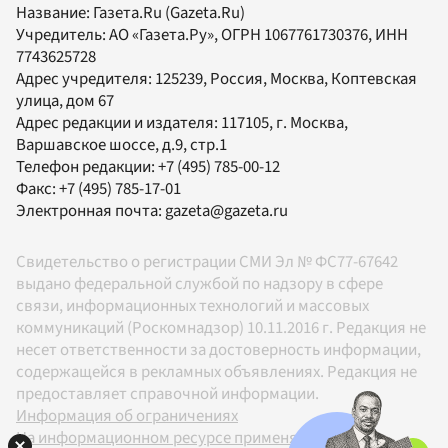
Название:
Газета.Ru
(Gazeta.Ru)
Учредитель:
АО «Газета.Ру»
, ОГРН 1067761730376, ИНН
7743625728
Адрес учредителя: 125239, Россия, Москва, Коптевская
улица, дом 67
Адрес редакции и издателя:
117105
, г.
Москва
,
Варшавское шоссе, д.9, стр.1
Телефон редакции:
+7 (495) 785-00-12
Факс:
+7 (495) 785-17-01
Электронная почта:
gazeta@gazeta.ru
Свидетельство о регистрации СМИ Эл № ФС77-67642
выдано федеральной службой по надзору в сфере
связи, информационных технологий и массовых
коммуникаций (Роскомнадзор) 10.11.2016 г. Редакция не
несет ответственности за достоверность информации,
содержащейся в рекламных объявлениях. Редакция не
предоставляет справочной информации.
Информация об ограничениях
На информационном ресурсе применяются